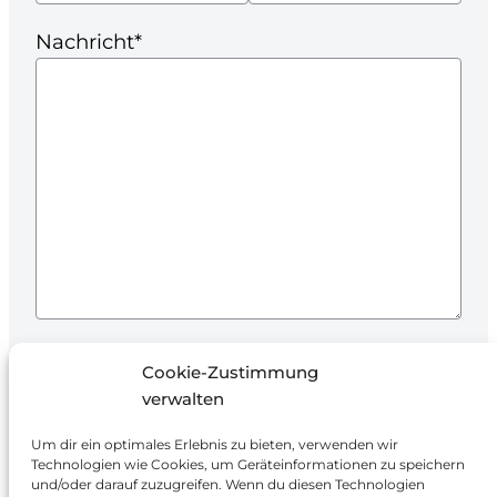
Nachricht*
Ich stimme der Verarbeitung meiner Daten
Cookie-Zustimmung
zur Beantwortung der Anfrage und
verwalten
Angebotserstellung zu.
Um dir ein optimales Erlebnis zu bieten, verwenden wir
Technologien wie Cookies, um Geräteinformationen zu speichern
und/oder darauf zuzugreifen. Wenn du diesen Technologien