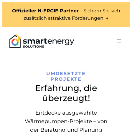
Zum
Offizieller N-ERGIE Partner
– Sichern Sie sich
Inhalt
zusätzlich attraktive Förderungen! →
springen
UMGESETZTE
PROJEKTE
Erfahrung, die
überzeugt!
Entdecke ausgewählte
Wärmepumpen-Projekte – von
der Beratung und Planung