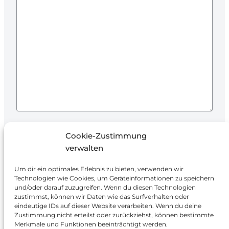
Ich stimme der Verarbeitung meiner Daten
Cookie-Zustimmung
zur Beantwortung der Anfrage und
verwalten
Angebotserstellung zu.
Um dir ein optimales Erlebnis zu bieten, verwenden wir
Technologien wie Cookies, um Geräteinformationen zu speichern
und/oder darauf zuzugreifen. Wenn du diesen Technologien
zustimmst, können wir Daten wie das Surfverhalten oder
eindeutige IDs auf dieser Website verarbeiten. Wenn du deine
Zustimmung nicht erteilst oder zurückziehst, können bestimmte
Merkmale und Funktionen beeinträchtigt werden.