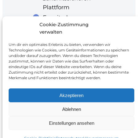
Plattform
Erweiterbar um
Cookie-Zustimmung
zusätzliche Apps und
verwalten
Integrationen
Um dir ein optimales Erlebnis zu bieten, verwenden wir
Technologien wie Cookies, um Geräteinformationen zu speichern
und/oder darauf zuzugreifen. Wenn du diesen Technologien
zustimmst, können wir Daten wie das Surfverhalten oder
eindeutige IDs auf dieser Website verarbeiten. Wenn du deine
Zustimmung nicht erteilst oder zurückziehst, können bestimmte
Merkmale und Funktionen beeinträchtigt werden.
Smart Energy Solutions
Akzeptieren
Erlenstraße 36, 90441 Nürnberg
Ablehnen
+49 911 95329543
info@ses-systeme.de
Einstellungen ansehen
Google
LinkedIn
Instagr
Faceb
Impressum
Datenschutz
AGB