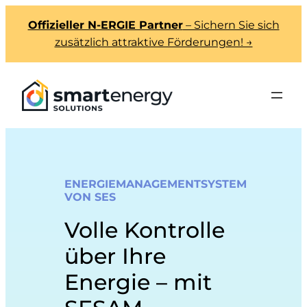
Offizieller N-ERGIE Partner
– Sichern Sie sich
zusätzlich attraktive Förderungen! →
ENERGIEMANAGEMENTSYSTEM
VON SES
Volle Kontrolle
über Ihre
Energie – mit