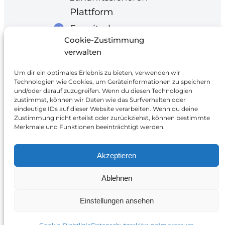
Plattform
Erweiterbar um
Cookie-Zustimmung
zusätzliche Apps und
verwalten
Integrationen
Um dir ein optimales Erlebnis zu bieten, verwenden wir
Technologien wie Cookies, um Geräteinformationen zu speichern
und/oder darauf zuzugreifen. Wenn du diesen Technologien
zustimmst, können wir Daten wie das Surfverhalten oder
eindeutige IDs auf dieser Website verarbeiten. Wenn du deine
Zustimmung nicht erteilst oder zurückziehst, können bestimmte
Merkmale und Funktionen beeinträchtigt werden.
Smart Energy Solutions
Akzeptieren
Erlenstraße 36, 90441 Nürnberg
Ablehnen
+49 911 95329543
info@ses-systeme.de
Einstellungen ansehen
Google
LinkedIn
Instagr
Faceb
Impressum
Datenschutz
AGB