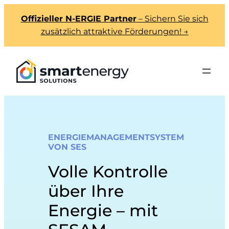
Offizieller N-ERGIE Partner
– Sichern Sie sich
zusätzlich attraktive Förderungen! →
ENERGIEMANAGEMENTSYSTEM
VON SES
Volle Kontrolle
über Ihre
Energie – mit