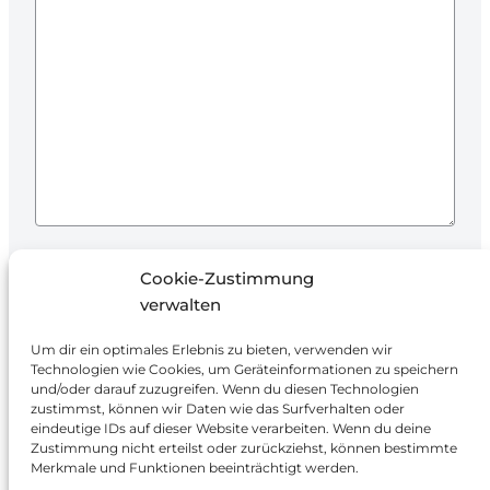
Ich stimme der Verarbeitung meiner Daten
Cookie-Zustimmung
zur Beantwortung der Anfrage und
verwalten
Angebotserstellung zu.
Um dir ein optimales Erlebnis zu bieten, verwenden wir
Technologien wie Cookies, um Geräteinformationen zu speichern
und/oder darauf zuzugreifen. Wenn du diesen Technologien
zustimmst, können wir Daten wie das Surfverhalten oder
eindeutige IDs auf dieser Website verarbeiten. Wenn du deine
Zustimmung nicht erteilst oder zurückziehst, können bestimmte
Merkmale und Funktionen beeinträchtigt werden.