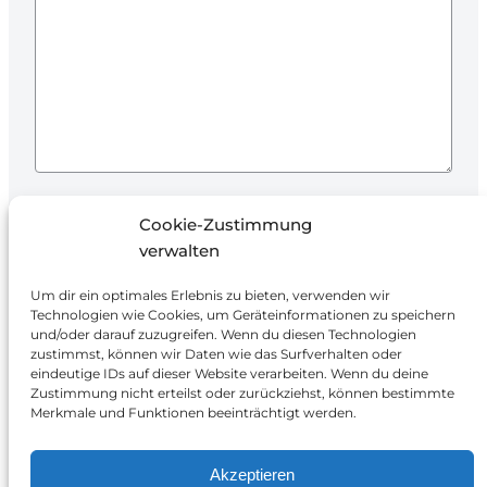
Ich stimme der Verarbeitung meiner Daten
Cookie-Zustimmung
zur Beantwortung der Anfrage und
verwalten
Angebotserstellung zu.
Um dir ein optimales Erlebnis zu bieten, verwenden wir
Technologien wie Cookies, um Geräteinformationen zu speichern
und/oder darauf zuzugreifen. Wenn du diesen Technologien
zustimmst, können wir Daten wie das Surfverhalten oder
eindeutige IDs auf dieser Website verarbeiten. Wenn du deine
Zustimmung nicht erteilst oder zurückziehst, können bestimmte
Merkmale und Funktionen beeinträchtigt werden.
Smart Energy Solutions
Akzeptieren