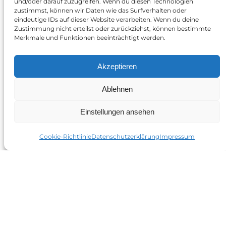
und/oder darauf zuzugreifen. Wenn du diesen Technologien
zustimmst, können wir Daten wie das Surfverhalten oder
eindeutige IDs auf dieser Website verarbeiten. Wenn du deine
Zustimmung nicht erteilst oder zurückziehst, können bestimmte
Merkmale und Funktionen beeinträchtigt werden.
Akzeptieren
Ablehnen
Einstellungen ansehen
Neuregelung bei
Cookie-Richtlinie
Datenschutzerklärung
Impressum
Heizungen
Hinweis: Dieser Artikel wurde am 11.09.23
mit den Änderungen am
Gebäudeenergiegesetz über den Sommer