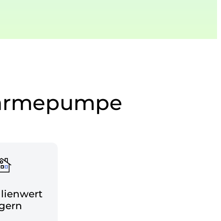
r Wärmepumpe
lienwert
igern