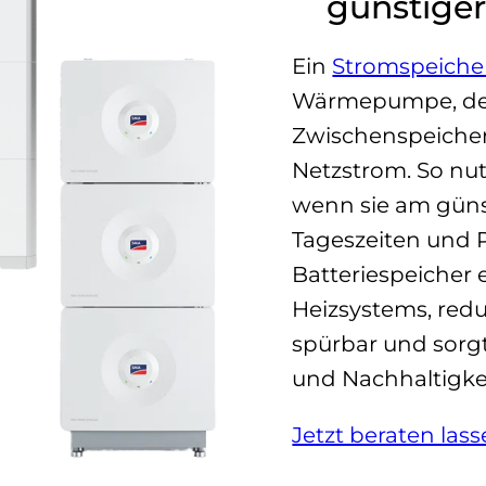
günstiger
Ein
Stromspeiche
Wärmepumpe, den
Zwischenspeiche
Netzstrom. So nu
wenn sie am güns
Tageszeiten und 
Batteriespeicher e
Heizsystems, redu
spürbar und sorg
und Nachhaltigke
Jetzt beraten las