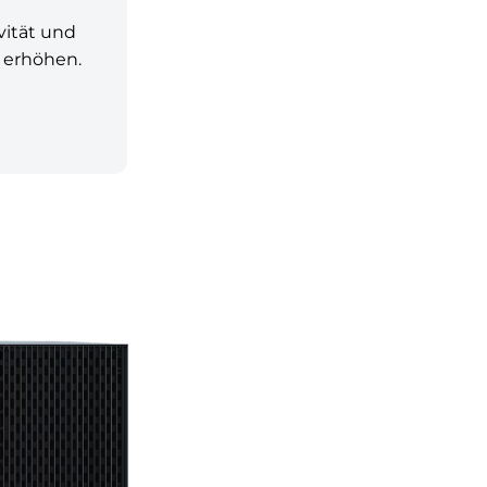
vität und
z erhöhen.