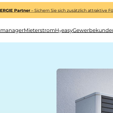
N-ERGIE Partner
– Sichern Sie sich zusätzlich attraktive 
emanager
Mieterstrom
H₂easy
Gewerbekunde