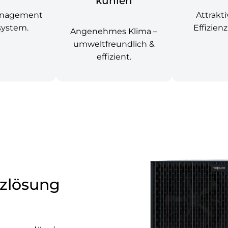
kühlen
anagement
Attrakti
system.
Effizien
Angenehmes Klima –
umweltfreundlich &
effizient.
zlösung