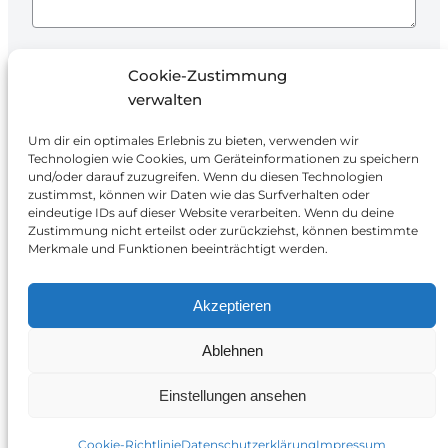
Ich stimme der Verarbeitung meiner Daten
Cookie-Zustimmung
zur Beantwortung der Anfrage und
verwalten
Angebotserstellung zu.
Um dir ein optimales Erlebnis zu bieten, verwenden wir
Technologien wie Cookies, um Geräteinformationen zu speichern
und/oder darauf zuzugreifen. Wenn du diesen Technologien
zustimmst, können wir Daten wie das Surfverhalten oder
eindeutige IDs auf dieser Website verarbeiten. Wenn du deine
Zustimmung nicht erteilst oder zurückziehst, können bestimmte
Merkmale und Funktionen beeinträchtigt werden.
Smart Energy Solutions
Akzeptieren
Erlenstraße 36, 90441 Nürnberg
Ablehnen
+49 911 95329543
info@ses-systeme.de
Einstellungen ansehen
Google
LinkedIn
Instagr
Faceb
Impressum
Datenschutz
AGB
Cookie-Richtlinie
Datenschutzerklärung
Impressum