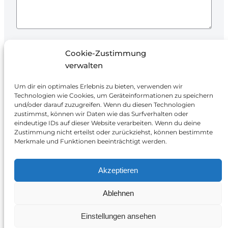
Ich stimme der Verarbeitung meiner Daten
Cookie-Zustimmung
zur Beantwortung der Anfrage und
verwalten
Angebotserstellung zu.
Um dir ein optimales Erlebnis zu bieten, verwenden wir
Technologien wie Cookies, um Geräteinformationen zu speichern
und/oder darauf zuzugreifen. Wenn du diesen Technologien
zustimmst, können wir Daten wie das Surfverhalten oder
eindeutige IDs auf dieser Website verarbeiten. Wenn du deine
Zustimmung nicht erteilst oder zurückziehst, können bestimmte
Merkmale und Funktionen beeinträchtigt werden.
Smart Energy Solutions
Akzeptieren
Erlenstraße 36, 90441 Nürnberg
Ablehnen
+49 911 95329543
info@ses-systeme.de
Einstellungen ansehen
Google
LinkedIn
Instagr
Faceb