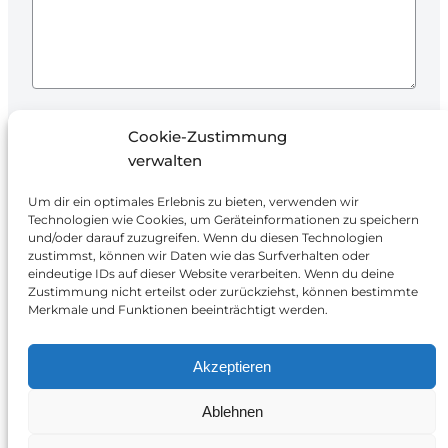
Ich stimme der Verarbeitung meiner Daten
Cookie-Zustimmung
zur Beantwortung der Anfrage und
verwalten
Angebotserstellung zu.
Um dir ein optimales Erlebnis zu bieten, verwenden wir
Technologien wie Cookies, um Geräteinformationen zu speichern
und/oder darauf zuzugreifen. Wenn du diesen Technologien
zustimmst, können wir Daten wie das Surfverhalten oder
eindeutige IDs auf dieser Website verarbeiten. Wenn du deine
Zustimmung nicht erteilst oder zurückziehst, können bestimmte
Merkmale und Funktionen beeinträchtigt werden.
Smart Energy Solutions
Akzeptieren
Erlenstraße 36, 90441 Nürnberg
Ablehnen
+49 911 95329543
info@ses-systeme.de