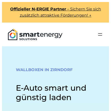
Offizieller N-ERGIE Partner
– Sichern Sie sich
zusätzlich attraktive Förderungen! →
WALLBOXEN IN ZIRNDORF
E-Auto smart und
günstig laden