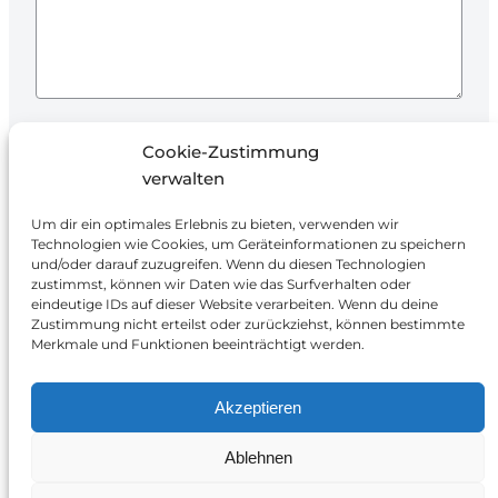
Ich stimme der Verarbeitung meiner Daten
Cookie-Zustimmung
zur Beantwortung der Anfrage und
verwalten
Angebotserstellung zu.
Um dir ein optimales Erlebnis zu bieten, verwenden wir
Technologien wie Cookies, um Geräteinformationen zu speichern
und/oder darauf zuzugreifen. Wenn du diesen Technologien
zustimmst, können wir Daten wie das Surfverhalten oder
eindeutige IDs auf dieser Website verarbeiten. Wenn du deine
Zustimmung nicht erteilst oder zurückziehst, können bestimmte
Merkmale und Funktionen beeinträchtigt werden.
Smart Energy Solutions
Akzeptieren
Erlenstraße 36, 90441 Nürnberg
Ablehnen
+49 911 95329543
info@ses-systeme.de