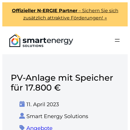
Zum
Offizieller N-ERGIE Partner
– Sichern Sie sich
Inhalt
zusätzlich attraktive Förderungen! →
springen
PV-Anlage mit Speicher
für 17.800 €
11. April 2023
Smart Energy Solutions
Angebote