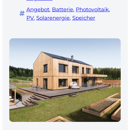
Angebot
, 
Batterie
, 
Photovoltaik
, 
PV
, 
Solarenergie
, 
Speicher