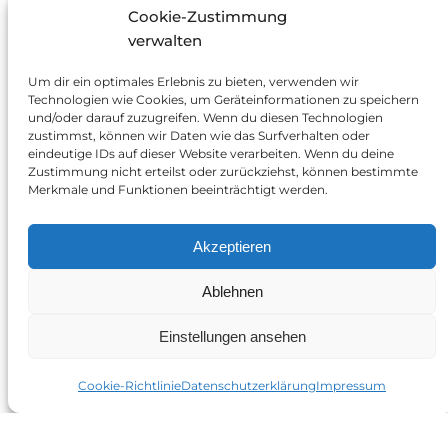
Budget. Vereinbaren Sie jetzt einen
Cookie-Zustimmung
verwalten
Beratungstermin, um dieses Angebot
wahrzunehmen. Die wichtigsten
Um dir ein optimales Erlebnis zu bieten, verwenden wir
technischen Daten des angebotenen
Technologien wie Cookies, um Geräteinformationen zu speichern
und/oder darauf zuzugreifen. Wenn du diesen Technologien
Systems:
zustimmst, können wir Daten wie das Surfverhalten oder
eindeutige IDs auf dieser Website verarbeiten. Wenn du deine
11. April 2023
Zustimmung nicht erteilst oder zurückziehst, können bestimmte
Merkmale und Funktionen beeinträchtigt werden.
Akzeptieren
Ablehnen
Einstellungen ansehen
Cookie-Richtlinie
Datenschutzerklärung
Impressum